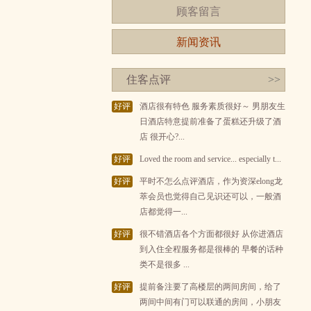
顾客留言
新闻资讯
住客点评
>>
好评
酒店很有特色 服务素质很好～ 男朋友生
日酒店特意提前准备了蛋糕还升级了酒
店 很开心?...
好评
Loved the room and service... especially t...
好评
平时不怎么点评酒店，作为资深elong龙
萃会员也觉得自己见识还可以，一般酒
店都觉得一...
好评
很不错酒店各个方面都很好 从你进酒店
到入住全程服务都是很棒的 早餐的话种
类不是很多 ...
好评
提前备注要了高楼层的两间房间，给了
两间中间有门可以联通的房间，小朋友